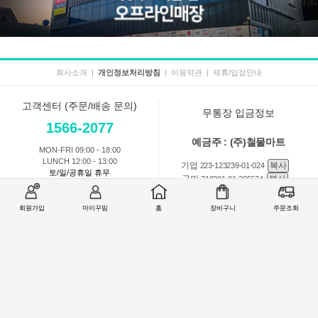
회사소개
|
개인정보처리방침
|
이용약관
|
제휴/입점안내
고객센터 (주문/배송 문의)
무통장 입금정보
1566-2077
예금주 : (주)철물마트
MON-FRI 09:00 - 18:00
LUNCH 12:00 - 13:00
기업
복사
223-123239-01-024
토/일/공휴일 휴무
국민
복사
718201-01-205674
농협
복사
301-0168-3882-11
회원가입
마이꾸밈
홈
장바구니
주문조회
회원 1:1 문의
상품 및 사용방법 문의
주문배송
교환반품취소
COMPANY : (주)철물마트 / CEO : 이숙열