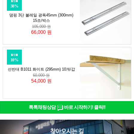
할인률
38%
댐핑 3단 볼레일 광폭45mm (300mm)
15조/박스
105,000 원
66,000 원
할인률
10%
선반대 B1011 화이트 (295mm) 10개/갑
60,000 원
54,000 원
톡톡채팅상담
바로 시작하기! 클릭!!