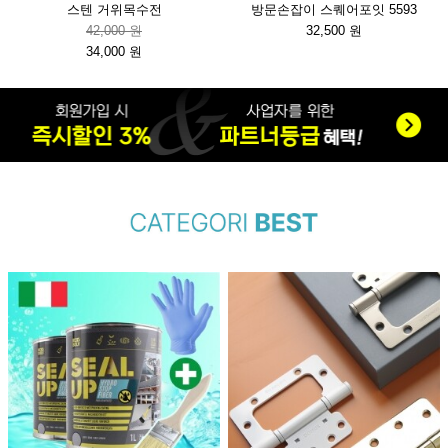
스텐 거위목수전
방문손잡이 스퀘어포잇 5593
42,000 원
32,500 원
34,000 원