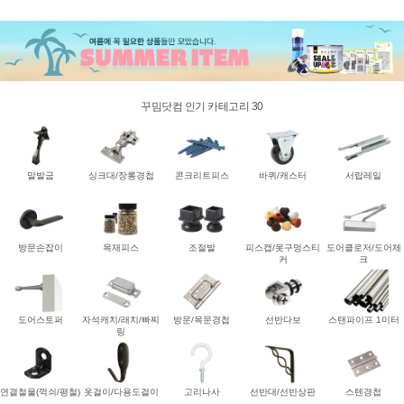
꾸밈닷컴 인기 카테고리 30
말발굽
싱크대/장롱경첩
콘크리트피스
바퀴/캐스터
서랍레일
방문손잡이
목재피스
조절발
피스캡/못구멍스티
도어클로저/도어체
커
크
도어스토퍼
자석캐치/래치/빠찌
방문/목문경첩
선반다보
스탠파이프 1미터
링
연결철물(꺽쇠/평철)
옷걸이/다용도걸이
고리나사
선반대/선반상판
스텐경첩