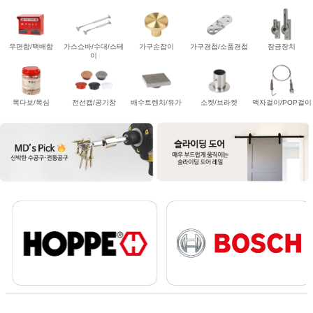
우편함/택배함
가스쇼바/수대/스테
가구손잡이
가구경첩/소품경첩
잠금장치
이
목다보/목심
전선캡/공기창
배수트렌치/유가
소켓/브라켓
액자걸이/POP걸이