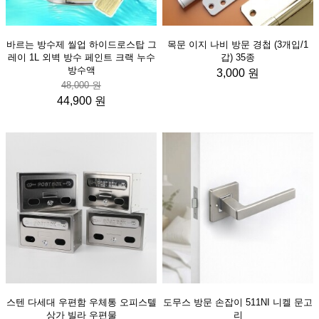
바르는 방수제 씰업 하이드로스탑 그
목문 이지 나비 방문 경첩 (3개입/1
레이 1L 외벽 방수 페인트 크랙 누수
갑) 35종
방수액
3,000 원
48,000 원
44,900 원
스텐 다세대 우편함 우체통 오피스텔
도무스 방문 손잡이 511NI 니켈 문고
상가 빌라 우편물
리