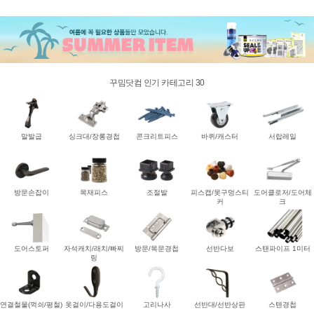
꾸밈닷컴 인기 카테고리 30
말발굽
싱크대/장롱경첩
콘크리트피스
바퀴/캐스터
서랍레일
방문손잡이
목재피스
조절발
피스캡/못구멍스티
도어클로저/도어체
커
크
도어스토퍼
자석캐치/래치/빠찌
방문/목문경첩
선반다보
스탠파이프 1미터
링
연결철물(꺽쇠/평철)
옷걸이/다용도걸이
고리나사
선반대/선반상판
스텐경첩