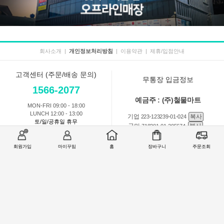
회사소개
|
개인정보처리방침
|
이용약관
|
제휴/입점안내
고객센터 (주문/배송 문의)
무통장 입금정보
1566-2077
예금주 : (주)철물마트
MON-FRI 09:00 - 18:00
LUNCH 12:00 - 13:00
기업
복사
223-123239-01-024
토/일/공휴일 휴무
국민
복사
718201-01-205674
농협
복사
301-0168-3882-11
회원가입
마이꾸밈
홈
장바구니
주문조회
회원 1:1 문의
상품 및 사용방법 문의
주문배송
교환반품취소
COMPANY : (주)철물마트 / CEO : 이숙열