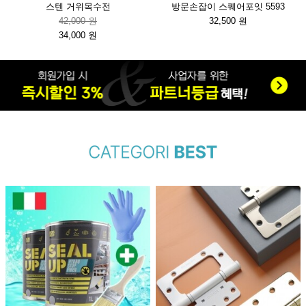
스텐 거위목수전
방문손잡이 스퀘어포잇 5593
42,000 원
32,500 원
34,000 원