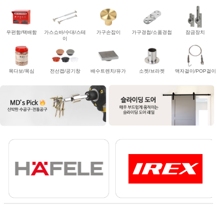
우편함/택배함
가스쇼바/수대/스테
가구손잡이
가구경첩/소품경첩
잠금장치
이
목다보/목심
전선캡/공기창
배수트렌치/유가
소켓/브라켓
액자걸이/POP걸이