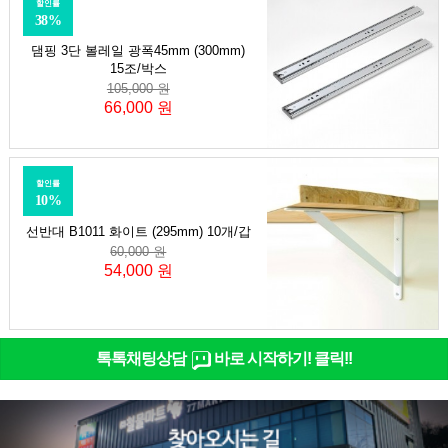
할인률
38%
댐핑 3단 볼레일 광폭45mm (300mm)
15조/박스
105,000 원
66,000 원
할인률
10%
선반대 B1011 화이트 (295mm) 10개/갑
60,000 원
54,000 원
톡톡채팅상담
바로 시작하기! 클릭!!