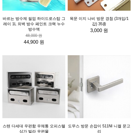
바르는 방수제 씰업 하이드로스탑 그
목문 이지 나비 방문 경첩 (3개입/1
레이 1L 외벽 방수 페인트 크랙 누수
갑) 35종
방수액
3,000 원
48,000 원
44,900 원
스텐 다세대 우편함 우체통 오피스텔
도무스 방문 손잡이 511NI 니켈 문고
상가 빌라 우편물
리