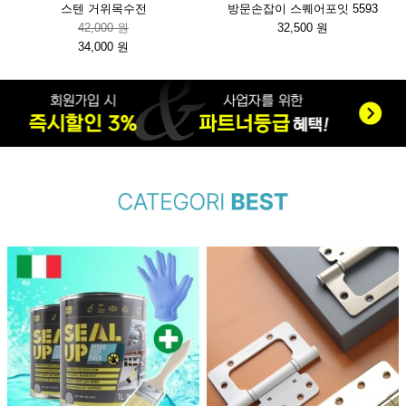
스텐 거위목수전
방문손잡이 스퀘어포잇 5593
42,000 원
32,500 원
34,000 원