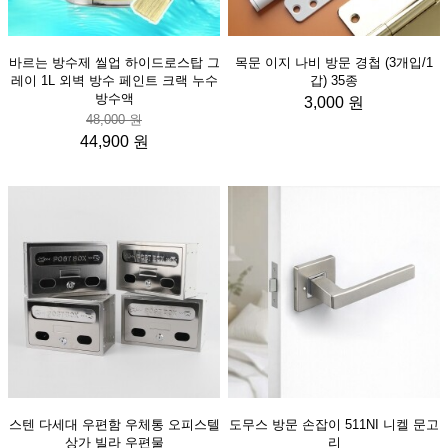
바르는 방수제 씰업 하이드로스탑 그
목문 이지 나비 방문 경첩 (3개입/1
레이 1L 외벽 방수 페인트 크랙 누수
갑) 35종
방수액
3,000 원
48,000 원
44,900 원
스텐 다세대 우편함 우체통 오피스텔
도무스 방문 손잡이 511NI 니켈 문고
상가 빌라 우편물
리