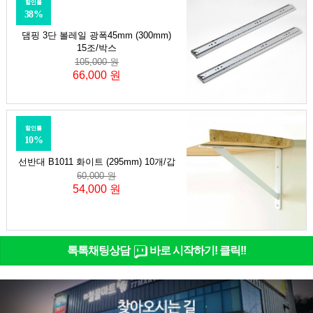
할인률
38%
댐핑 3단 볼레일 광폭45mm (300mm)
15조/박스
105,000 원
66,000 원
할인률
10%
선반대 B1011 화이트 (295mm) 10개/갑
60,000 원
54,000 원
톡톡채팅상담
바로 시작하기! 클릭!!