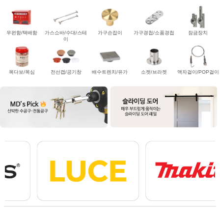
우편함/택배함
가스쇼바/수대/스테
가구손잡이
가구경첩/소품경첩
잠금장치
이
목다보/목심
전선캡/공기창
배수트렌치/유가
소켓/브라켓
액자걸이/POP걸이