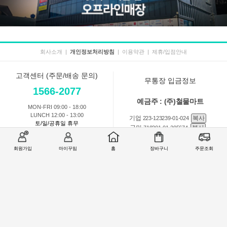
회사소개
|
개인정보처리방침
|
이용약관
|
제휴/입점안내
고객센터 (주문/배송 문의)
무통장 입금정보
1566-2077
예금주 : (주)철물마트
MON-FRI 09:00 - 18:00
LUNCH 12:00 - 13:00
기업
복사
223-123239-01-024
토/일/공휴일 휴무
국민
복사
718201-01-205674
농협
복사
301-0168-3882-11
회원가입
마이꾸밈
홈
장바구니
주문조회
회원 1:1 문의
상품 및 사용방법 문의
주문배송
교환반품취소
COMPANY : (주)철물마트 / CEO : 이숙열