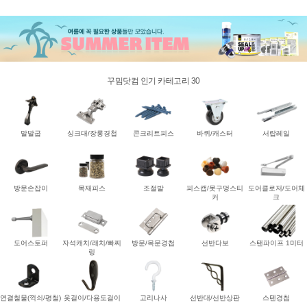
꾸밈닷컴 인기 카테고리 30
말발굽
싱크대/장롱경첩
콘크리트피스
바퀴/캐스터
서랍레일
방문손잡이
목재피스
조절발
피스캡/못구멍스티
도어클로저/도어체
커
크
도어스토퍼
자석캐치/래치/빠찌
방문/목문경첩
선반다보
스탠파이프 1미터
링
연결철물(꺽쇠/평철)
옷걸이/다용도걸이
고리나사
선반대/선반상판
스텐경첩