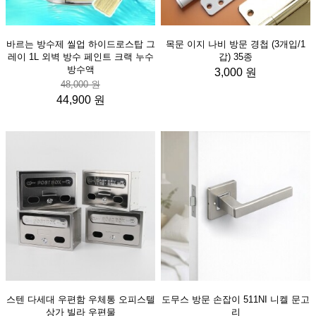
바르는 방수제 씰업 하이드로스탑 그
목문 이지 나비 방문 경첩 (3개입/1
레이 1L 외벽 방수 페인트 크랙 누수
갑) 35종
방수액
3,000 원
48,000 원
44,900 원
스텐 다세대 우편함 우체통 오피스텔
도무스 방문 손잡이 511NI 니켈 문고
상가 빌라 우편물
리