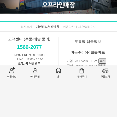
회사소개
|
개인정보처리방침
|
이용약관
|
제휴/입점안내
고객센터 (주문/배송 문의)
무통장 입금정보
1566-2077
예금주 : (주)철물마트
MON-FRI 09:00 - 18:00
LUNCH 12:00 - 13:00
기업
복사
223-123239-01-024
토/일/공휴일 휴무
국민
복사
718201-01-205674
농협
복사
301-0168-3882-11
회원가입
마이꾸밈
홈
장바구니
주문조회
회원 1:1 문의
상품 및 사용방법 문의
주문배송
교환반품취소
COMPANY : (주)철물마트 / CEO : 이숙열