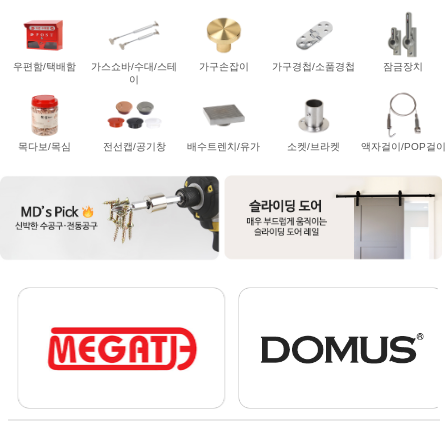
우편함/택배함
가스쇼바/수대/스테
가구손잡이
가구경첩/소품경첩
잠금장치
이
목다보/목심
전선캡/공기창
배수트렌치/유가
소켓/브라켓
액자걸이/POP걸이