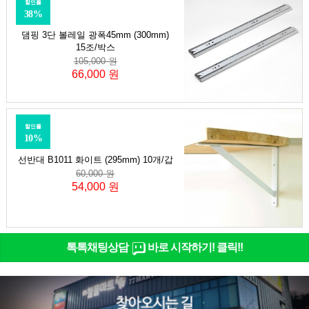
할인률
38%
댐핑 3단 볼레일 광폭45mm (300mm)
15조/박스
105,000 원
66,000 원
할인률
10%
선반대 B1011 화이트 (295mm) 10개/갑
60,000 원
54,000 원
톡톡채팅상담
바로 시작하기! 클릭!!