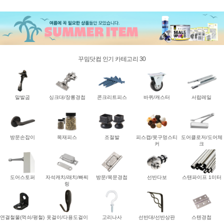
꾸밈닷컴 인기 카테고리 30
말발굽
싱크대/장롱경첩
콘크리트피스
바퀴/캐스터
서랍레일
방문손잡이
목재피스
조절발
피스캡/못구멍스티
도어클로저/도어체
커
크
도어스토퍼
자석캐치/래치/빠찌
방문/목문경첩
선반다보
스탠파이프 1미터
링
연결철물(꺽쇠/평철)
옷걸이/다용도걸이
고리나사
선반대/선반상판
스텐경첩