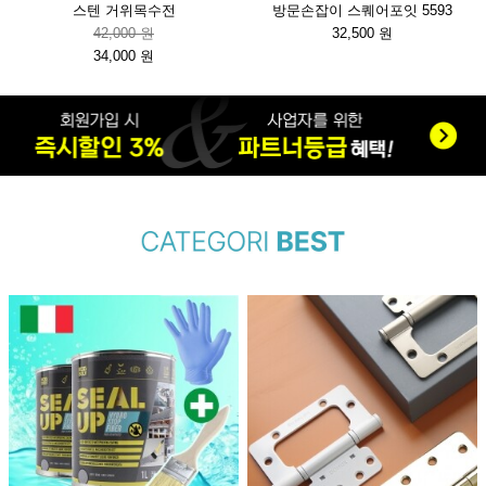
스텐 거위목수전
방문손잡이 스퀘어포잇 5593
42,000 원
32,500 원
34,000 원