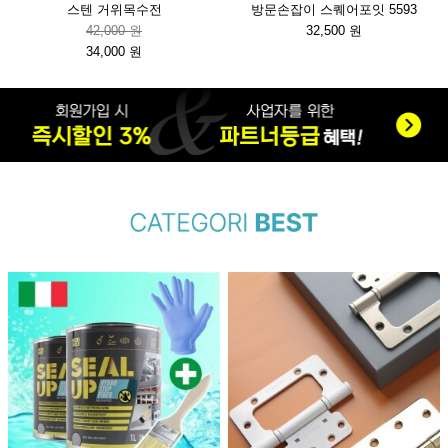
스텐 거위목수전
방문손잡이 스퀘어포잇 5593
42,000 원
32,500 원
34,000 원