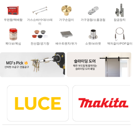
우편함/택배함
가스쇼바/수대/스테
가구손잡이
가구경첩/소품경첩
잠금장치
이
목다보/목심
전선캡/공기창
배수트렌치/유가
소켓/브라켓
액자걸이/POP걸이