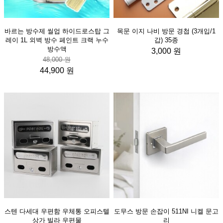
바르는 방수제 씰업 하이드로스탑 그
목문 이지 나비 방문 경첩 (3개입/1
레이 1L 외벽 방수 페인트 크랙 누수
갑) 35종
방수액
3,000 원
48,000 원
44,900 원
스텐 다세대 우편함 우체통 오피스텔
도무스 방문 손잡이 511NI 니켈 문고
상가 빌라 우편물
리