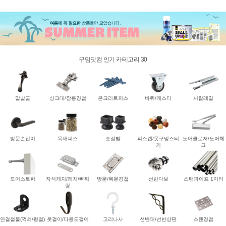
꾸밈닷컴 인기 카테고리 30
말발굽
싱크대/장롱경첩
콘크리트피스
바퀴/캐스터
서랍레일
방문손잡이
목재피스
조절발
피스캡/못구멍스티
도어클로저/도어체
커
크
도어스토퍼
자석캐치/래치/빠찌
방문/목문경첩
선반다보
스탠파이프 1미터
링
연결철물(꺽쇠/평철)
옷걸이/다용도걸이
고리나사
선반대/선반상판
스텐경첩