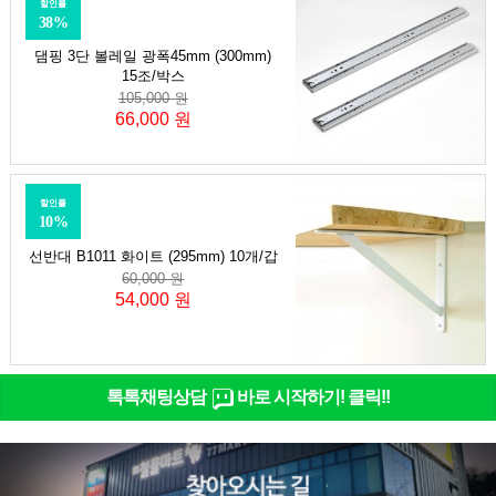
할인률
38%
댐핑 3단 볼레일 광폭45mm (300mm)
15조/박스
105,000 원
66,000 원
할인률
10%
선반대 B1011 화이트 (295mm) 10개/갑
60,000 원
54,000 원
톡톡채팅상담
바로 시작하기! 클릭!!