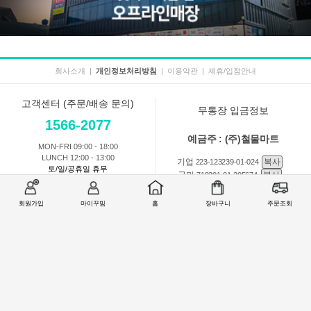
회사소개
|
개인정보처리방침
|
이용약관
|
제휴/입점안내
고객센터 (주문/배송 문의)
무통장 입금정보
1566-2077
예금주 : (주)철물마트
MON-FRI 09:00 - 18:00
LUNCH 12:00 - 13:00
기업
복사
223-123239-01-024
토/일/공휴일 휴무
국민
복사
718201-01-205674
농협
복사
301-0168-3882-11
회원가입
마이꾸밈
홈
장바구니
주문조회
회원 1:1 문의
상품 및 사용방법 문의
주문배송
교환반품취소
COMPANY : (주)철물마트 / CEO : 이숙열