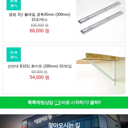
할인률
38%
댐핑 3단 볼레일 광폭45mm (300mm)
15조/박스
105,000 원
66,000 원
할인률
10%
선반대 B1011 화이트 (295mm) 10개/갑
60,000 원
54,000 원
톡톡채팅상담
바로 시작하기! 클릭!!