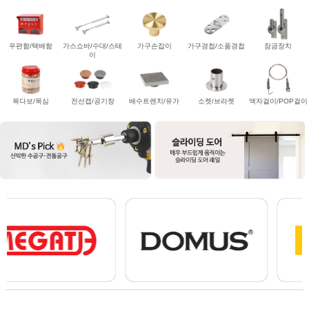
우편함/택배함
가스쇼바/수대/스테
가구손잡이
가구경첩/소품경첩
잠금장치
이
목다보/목심
전선캡/공기창
배수트렌치/유가
소켓/브라켓
액자걸이/POP걸이