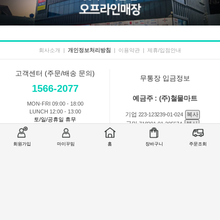
회사소개
|
개인정보처리방침
|
이용약관
|
제휴/입점안내
고객센터 (주문/배송 문의)
무통장 입금정보
1566-2077
예금주 : (주)철물마트
MON-FRI 09:00 - 18:00
LUNCH 12:00 - 13:00
기업
복사
223-123239-01-024
토/일/공휴일 휴무
국민
복사
718201-01-205674
농협
복사
301-0168-3882-11
회원가입
마이꾸밈
홈
장바구니
주문조회
회원 1:1 문의
상품 및 사용방법 문의
주문배송
교환반품취소
COMPANY : (주)철물마트 / CEO : 이숙열