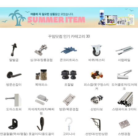
꾸밈닷컴 인기 카테고리 30
말발굽
싱크대/장롱경첩
콘크리트피스
바퀴/캐스터
서랍레일
방문손잡이
목재피스
조절발
피스캡/못구멍스티
도어클로저/도어체
커
크
도어스토퍼
자석캐치/래치/빠찌
방문/목문경첩
선반다보
스탠파이프 1미터
링
연결철물(꺽쇠/평철)
옷걸이/다용도걸이
고리나사
선반대/선반상판
스텐경첩