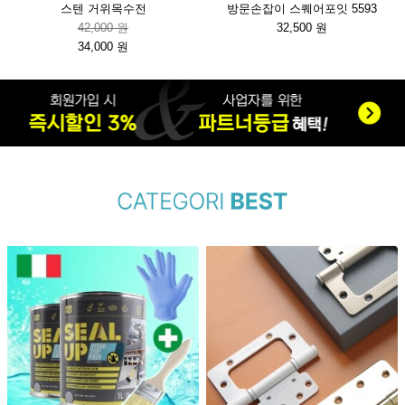
스텐 거위목수전
방문손잡이 스퀘어포잇 5593
42,000 원
32,500 원
34,000 원