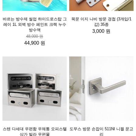
바르는 방수제 씰업 하이드로스탑 그
목문 이지 나비 방문 경첩 (3개입/1
레이 1L 외벽 방수 페인트 크랙 누수
갑) 35종
방수액
3,000 원
48,000 원
44,900 원
스텐 다세대 우편함 우체통 오피스텔
도무스 방문 손잡이 511NI 니켈 문고
상가 빌라 우편물
리