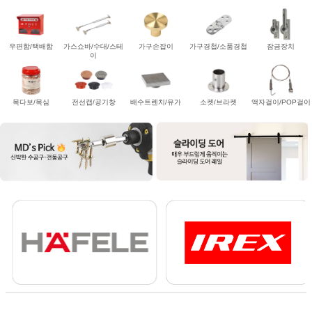
우편함/택배함
가스쇼바/수대/스테
가구손잡이
가구경첩/소품경첩
잠금장치
이
목다보/목심
전선캡/공기창
배수트렌치/유가
소켓/브라켓
액자걸이/POP걸이