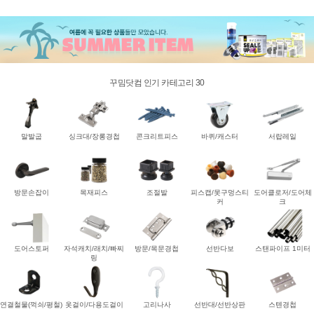
꾸밈닷컴 인기 카테고리 30
말발굽
싱크대/장롱경첩
콘크리트피스
바퀴/캐스터
서랍레일
방문손잡이
목재피스
조절발
피스캡/못구멍스티
도어클로저/도어체
커
크
도어스토퍼
자석캐치/래치/빠찌
방문/목문경첩
선반다보
스탠파이프 1미터
링
연결철물(꺽쇠/평철)
옷걸이/다용도걸이
고리나사
선반대/선반상판
스텐경첩