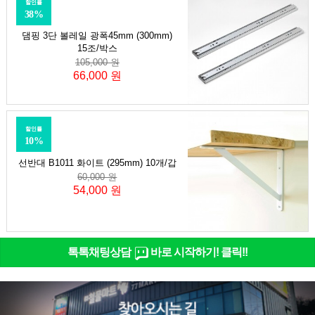
할인률
38%
댐핑 3단 볼레일 광폭45mm (300mm)
15조/박스
105,000 원
66,000 원
할인률
10%
선반대 B1011 화이트 (295mm) 10개/갑
60,000 원
54,000 원
톡톡채팅상담
바로 시작하기! 클릭!!