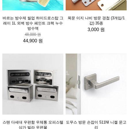
바르는 방수제 씰업 하이드로스탑 그
목문 이지 나비 방문 경첩 (3개입/1
레이 1L 외벽 방수 페인트 크랙 누수
갑) 35종
방수액
3,000 원
48,000 원
44,900 원
스텐 다세대 우편함 우체통 오피스텔
도무스 방문 손잡이 511NI 니켈 문고
상가 빌라 우편물
리