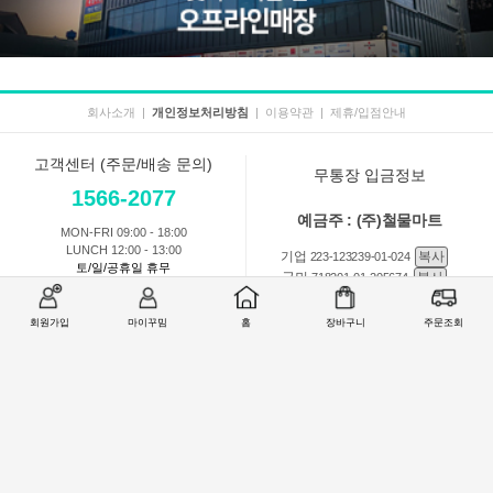
회사소개
|
개인정보처리방침
|
이용약관
|
제휴/입점안내
고객센터 (주문/배송 문의)
무통장 입금정보
1566-2077
예금주 : (주)철물마트
MON-FRI 09:00 - 18:00
LUNCH 12:00 - 13:00
기업
복사
223-123239-01-024
토/일/공휴일 휴무
국민
복사
718201-01-205674
농협
복사
301-0168-3882-11
회원가입
마이꾸밈
홈
장바구니
주문조회
회원 1:1 문의
상품 및 사용방법 문의
주문배송
교환반품취소
COMPANY : (주)철물마트 / CEO : 이숙열