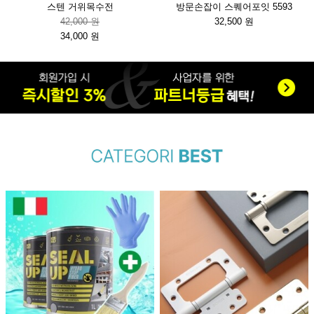
스텐 거위목수전
방문손잡이 스퀘어포잇 5593
42,000 원
32,500 원
34,000 원