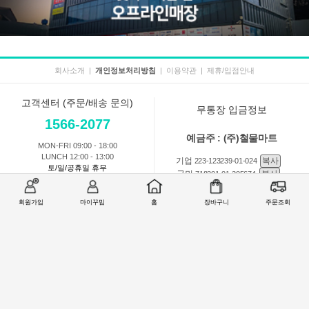
회사소개
|
개인정보처리방침
|
이용약관
|
제휴/입점안내
고객센터 (주문/배송 문의)
무통장 입금정보
1566-2077
예금주 : (주)철물마트
MON-FRI 09:00 - 18:00
LUNCH 12:00 - 13:00
기업
복사
223-123239-01-024
토/일/공휴일 휴무
국민
복사
718201-01-205674
농협
복사
301-0168-3882-11
회원가입
마이꾸밈
홈
장바구니
주문조회
회원 1:1 문의
상품 및 사용방법 문의
주문배송
교환반품취소
COMPANY : (주)철물마트 / CEO : 이숙열