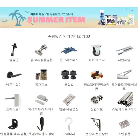
꾸밈닷컴 인기 카테고리 30
말발굽
싱크대/장롱경첩
콘크리트피스
바퀴/캐스터
서랍레일
방문손잡이
목재피스
조절발
피스캡/못구멍스티
도어클로저/도어체
커
크
도어스토퍼
자석캐치/래치/빠찌
방문/목문경첩
선반다보
스탠파이프 1미터
링
연결철물(꺽쇠/평철)
옷걸이/다용도걸이
고리나사
선반대/선반상판
스텐경첩