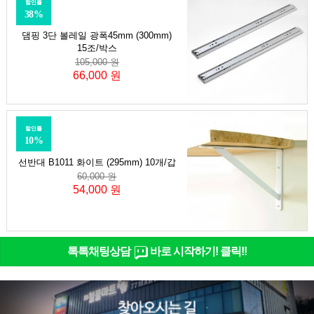
할인률
38%
댐핑 3단 볼레일 광폭45mm (300mm)
15조/박스
105,000 원
66,000 원
할인률
10%
선반대 B1011 화이트 (295mm) 10개/갑
60,000 원
54,000 원
톡톡채팅상담
바로 시작하기! 클릭!!