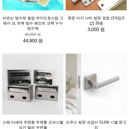
바르는 방수제 씰업 하이드로스탑 그
목문 이지 나비 방문 경첩 (3개입/1
레이 1L 외벽 방수 페인트 크랙 누수
갑) 35종
방수액
3,000 원
48,000 원
44,900 원
스텐 다세대 우편함 우체통 오피스텔
도무스 방문 손잡이 511NI 니켈 문고
상가 빌라 우편물
리