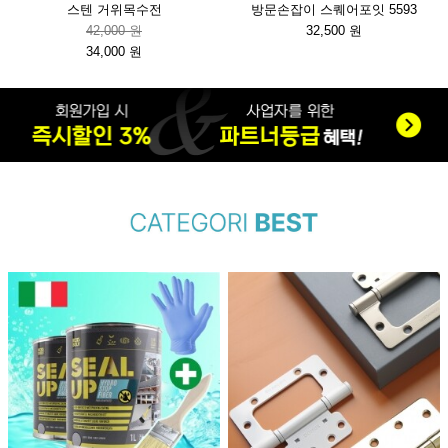
스텐 거위목수전
방문손잡이 스퀘어포잇 5593
42,000 원
32,500 원
34,000 원