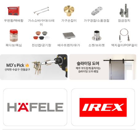
우편함/택배함
가스쇼바/수대/스테
가구손잡이
가구경첩/소품경첩
잠금장치
이
목다보/목심
전선캡/공기창
배수트렌치/유가
소켓/브라켓
액자걸이/POP걸이