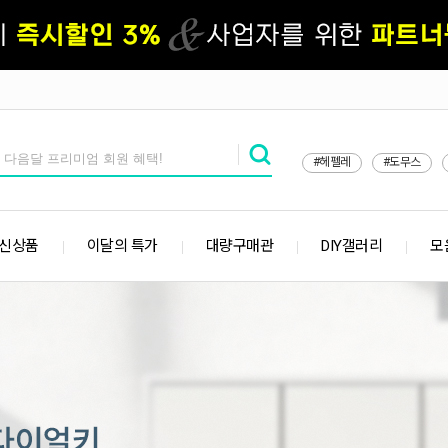
#헤펠레
#도무스
 신상품
이달의 특가
대량구매관
DIY갤러리
모