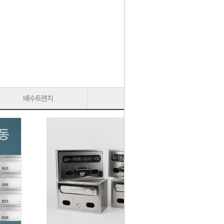
배수트렌치
가구다리