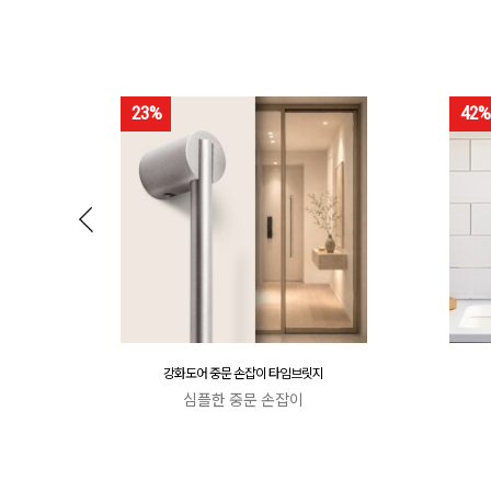
23%
42%
강화도어 중문 손잡이 타임브릿지
심플한 중문 손잡이