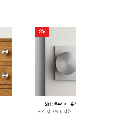
3%
원형 방문손잡이 미유 잠김 사고 방지
잠김 사고를 방지하는 특허 캐치박스