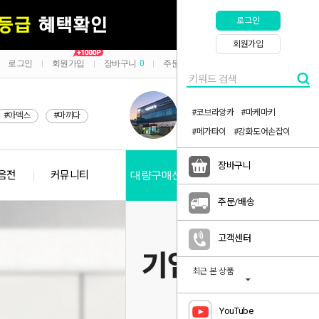
로그인
회원가입
로그인
회원가입
장바구니
0
주문/배송
마이페이지
|
|
|
|
#코브라앙카
#마케마키
#아덱스
#마끼다
#메가타이
#강화도어손잡이
장바구니
음전
커뮤니티
대량구매신청
공지사항
주문/배송
고객센터
최근 본 상품
YouTube