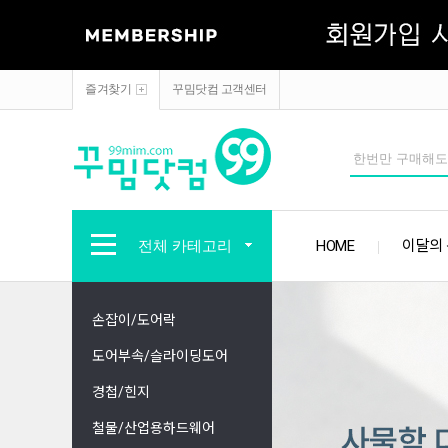
즐겨찾기
꾸밈닷컴 고객센터
전체 카테고리
HOME
이달의
손잡이/도어락
도어부속/슬라이딩도어
경첩/힌지
철물/산업용하드웨어