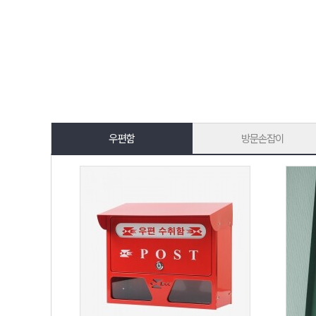
우편함
방문손잡이