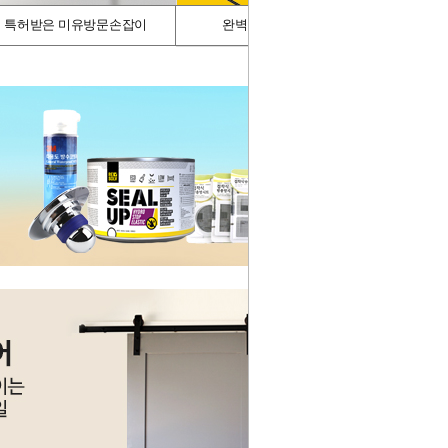
특허받은 미유방문손잡이
완벽차단/싱크가드
스