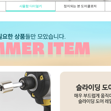
사물함 다이얼키
정지되는 본 도어클로저