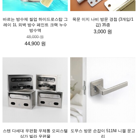
바르는 방수제 씰업 하이드로스탑 그
목문 이지 나비 방문 경첩 (3개입/1
레이 1L 외벽 방수 페인트 크랙 누수
갑) 35종
방수액
3,000 원
48,000 원
44,900 원
스텐 다세대 우편함 우체통 오피스텔
도무스 방문 손잡이 511NI 니켈 문고
상가 빌라 우편물
리