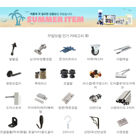
꾸밈닷컴 인기 카테고리 30
말발굽
싱크대/장롱경첩
콘크리트피스
바퀴/캐스터
서랍레일
방문손잡이
목재피스
조절발
피스캡/못구멍스티
도어클로저/도어체
커
크
도어스토퍼
자석캐치/래치/빠찌
방문/목문경첩
선반다보
스탠파이프 1미터
링
연결철물(꺽쇠/평철)
옷걸이/다용도걸이
고리나사
선반대/선반상판
스텐경첩