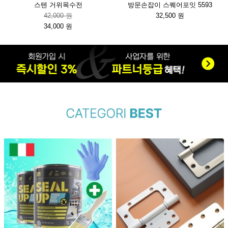
스텐 거위목수전
방문손잡이 스퀘어포잇 5593
42,000 원
32,500 원
34,000 원