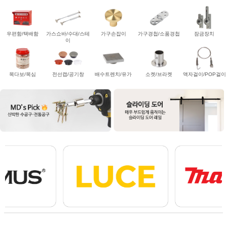
우편함/택배함
가스쇼바/수대/스테
가구손잡이
가구경첩/소품경첩
잠금장치
이
목다보/목심
전선캡/공기창
배수트렌치/유가
소켓/브라켓
액자걸이/POP걸이