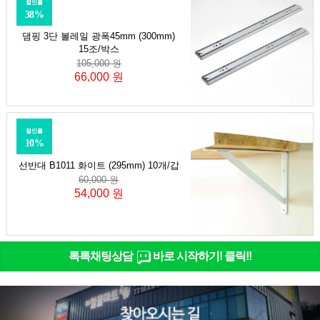
할인률
38%
댐핑 3단 볼레일 광폭45mm (300mm)
15조/박스
105,000 원
66,000 원
할인률
10%
선반대 B1011 화이트 (295mm) 10개/갑
60,000 원
54,000 원
톡톡채팅상담
바로 시작하기! 클릭!!