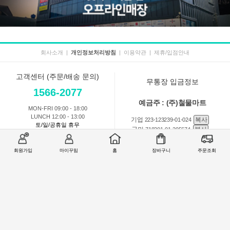
회사소개
|
개인정보처리방침
|
이용약관
|
제휴/입점안내
고객센터 (주문/배송 문의)
무통장 입금정보
1566-2077
예금주 : (주)철물마트
MON-FRI 09:00 - 18:00
LUNCH 12:00 - 13:00
기업
복사
223-123239-01-024
토/일/공휴일 휴무
국민
복사
718201-01-205674
농협
복사
301-0168-3882-11
회원가입
마이꾸밈
홈
장바구니
주문조회
회원 1:1 문의
상품 및 사용방법 문의
주문배송
교환반품취소
COMPANY : (주)철물마트 / CEO : 이숙열