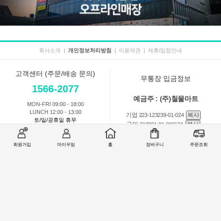
회사소개
|
개인정보처리방침
|
이용약관
|
제휴/입점안내
고객센터 (주문/배송 문의)
무통장 입금정보
1566-2077
예금주 : (주)철물마트
MON-FRI 09:00 - 18:00
LUNCH 12:00 - 13:00
기업
복사
223-123239-01-024
토/일/공휴일 휴무
국민
복사
718201-01-205674
농협
복사
301-0168-3882-11
회원가입
마이꾸밈
홈
장바구니
주문조회
회원 1:1 문의
상품 및 사용방법 문의
주문배송
교환반품취소
COMPANY : (주)철물마트 / CEO : 이숙열