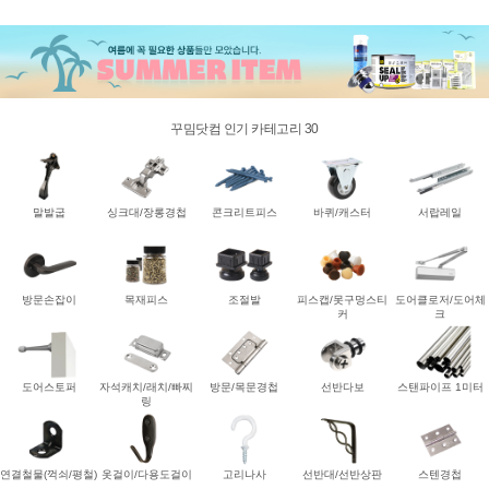
꾸밈닷컴 인기 카테고리 30
말발굽
싱크대/장롱경첩
콘크리트피스
바퀴/캐스터
서랍레일
방문손잡이
목재피스
조절발
피스캡/못구멍스티
도어클로저/도어체
커
크
도어스토퍼
자석캐치/래치/빠찌
방문/목문경첩
선반다보
스탠파이프 1미터
링
연결철물(꺽쇠/평철)
옷걸이/다용도걸이
고리나사
선반대/선반상판
스텐경첩