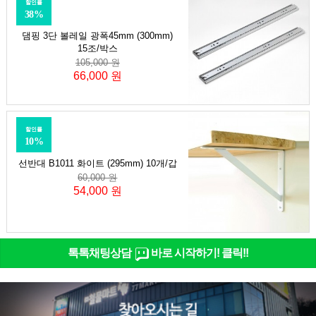
할인률
38%
댐핑 3단 볼레일 광폭45mm (300mm)
15조/박스
105,000 원
66,000 원
할인률
10%
선반대 B1011 화이트 (295mm) 10개/갑
60,000 원
54,000 원
톡톡채팅상담
바로 시작하기! 클릭!!