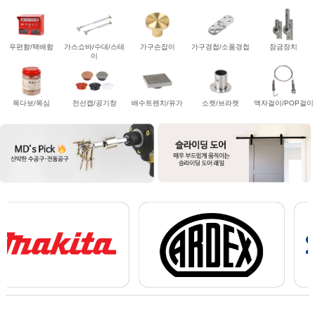
우편함/택배함
가스쇼바/수대/스테
가구손잡이
가구경첩/소품경첩
잠금장치
이
목다보/목심
전선캡/공기창
배수트렌치/유가
소켓/브라켓
액자걸이/POP걸이