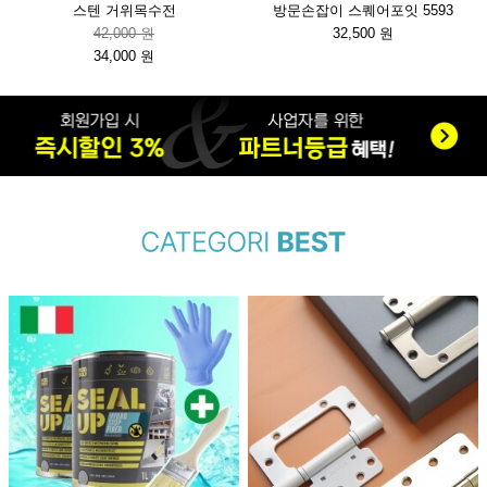
스텐 거위목수전
방문손잡이 스퀘어포잇 5593
42,000 원
32,500 원
34,000 원