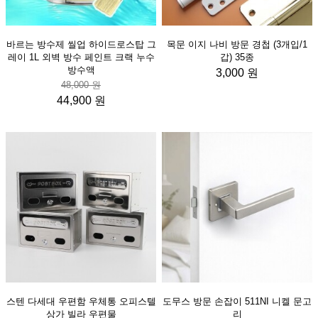
바르는 방수제 씰업 하이드로스탑 그
목문 이지 나비 방문 경첩 (3개입/1
레이 1L 외벽 방수 페인트 크랙 누수
갑) 35종
방수액
3,000 원
48,000 원
44,900 원
스텐 다세대 우편함 우체통 오피스텔
도무스 방문 손잡이 511NI 니켈 문고
상가 빌라 우편물
리