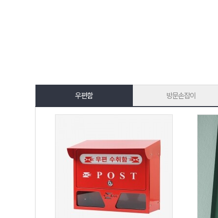
우편함
방문손잡이