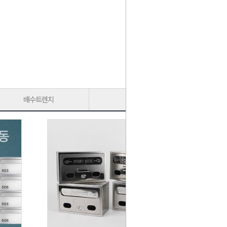
배수트렌치
가구다리