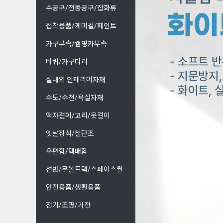
수공구/전동공구/잡화류
접착용품/케미컬/페인트
가구부속/캠핑카부속
바퀴/가구다리
실내외 인테리어자재
수도/수전/욕실자재
액자걸이/고리/옷걸이
옛날장식/철단조
우편함/택배함
선반/무볼트랙/스페이스월
안전용품/생활용품
전기/조명/가전