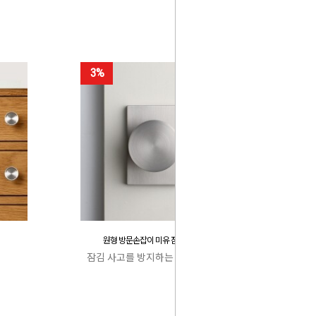
3%
원형 방문손잡이 미유 잠김 사고 방지
잠김 사고를 방지하는 특허 캐치박스