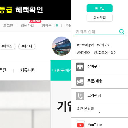
로그인
회원가입
로그인
회원가입
장바구니
0
주문/배송
마이페이지
|
|
|
|
#코브라앙카
#마케마키
#아덱스
#마끼다
#메가타이
#강화도어손잡이
장바구니
음전
커뮤니티
대량구매신청
공지사항
주문/배송
고객센터
최근 본 상품
YouTube