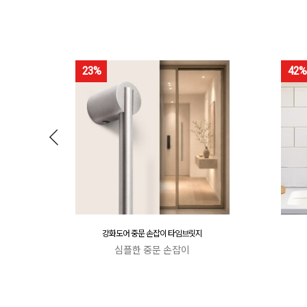
23%
42%
강화도어 중문 손잡이 타임브릿지
심플한 중문 손잡이