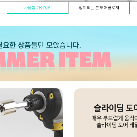
사물함 다이얼키
정지되는 본 도어클로저