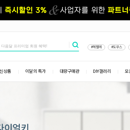
#헤펠레
#도무스
 신상품
이달의 특가
대량구매관
DIY갤러리
모