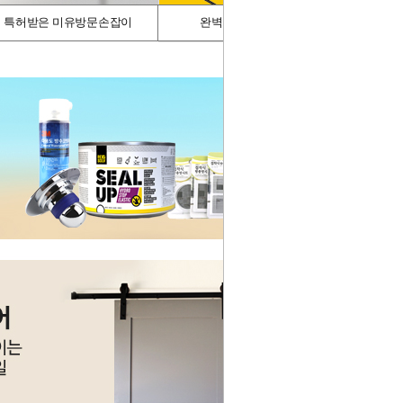
특허받은 미유방문손잡이
완벽차단/싱크가드
스