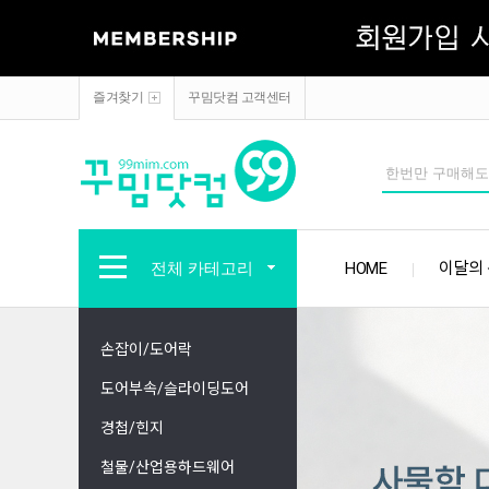
즐겨찾기
꾸밈닷컴 고객센터
전체 카테고리
HOME
이달의
손잡이/도어락
도어부속/슬라이딩도어
경첩/힌지
철물/산업용하드웨어