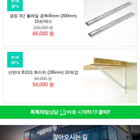
할인률
38%
댐핑 3단 볼레일 광폭45mm (300mm)
15조/박스
105,000 원
66,000 원
할인률
10%
선반대 B1011 화이트 (295mm) 10개/갑
60,000 원
54,000 원
톡톡채팅상담
바로 시작하기! 클릭!!