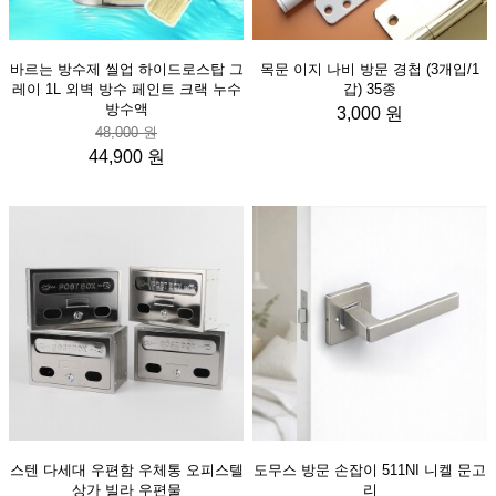
바르는 방수제 씰업 하이드로스탑 그
목문 이지 나비 방문 경첩 (3개입/1
레이 1L 외벽 방수 페인트 크랙 누수
갑) 35종
방수액
3,000 원
48,000 원
44,900 원
스텐 다세대 우편함 우체통 오피스텔
도무스 방문 손잡이 511NI 니켈 문고
상가 빌라 우편물
리