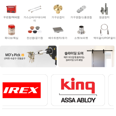
우편함/택배함
가스쇼바/수대/스테
가구손잡이
가구경첩/소품경첩
잠금장치
이
목다보/목심
전선캡/공기창
배수트렌치/유가
소켓/브라켓
액자걸이/POP걸이