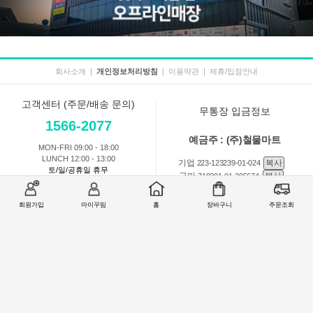
회사소개
|
개인정보처리방침
|
이용약관
|
제휴/입점안내
고객센터 (주문/배송 문의)
무통장 입금정보
1566-2077
예금주 : (주)철물마트
MON-FRI 09:00 - 18:00
LUNCH 12:00 - 13:00
기업
복사
223-123239-01-024
토/일/공휴일 휴무
국민
복사
718201-01-205674
농협
복사
301-0168-3882-11
회원가입
마이꾸밈
홈
장바구니
주문조회
회원 1:1 문의
상품 및 사용방법 문의
주문배송
교환반품취소
COMPANY : (주)철물마트 / CEO : 이숙열