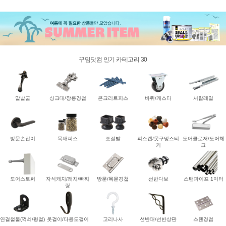
꾸밈닷컴 인기 카테고리 30
말발굽
싱크대/장롱경첩
콘크리트피스
바퀴/캐스터
서랍레일
방문손잡이
목재피스
조절발
피스캡/못구멍스티
도어클로저/도어체
커
크
도어스토퍼
자석캐치/래치/빠찌
방문/목문경첩
선반다보
스탠파이프 1미터
링
연결철물(꺽쇠/평철)
옷걸이/다용도걸이
고리나사
선반대/선반상판
스텐경첩