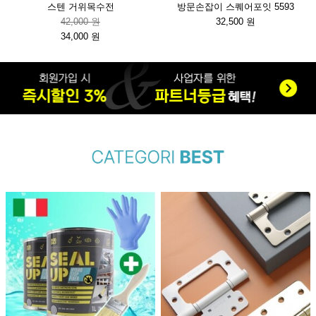
스텐 거위목수전
방문손잡이 스퀘어포잇 5593
42,000 원
32,500 원
34,000 원