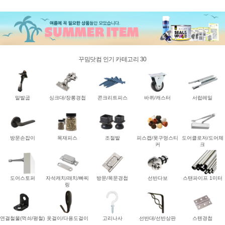
꾸밈닷컴 인기 카테고리 30
말발굽
싱크대/장롱경첩
콘크리트피스
바퀴/캐스터
서랍레일
방문손잡이
목재피스
조절발
피스캡/못구멍스티
도어클로저/도어체
커
크
도어스토퍼
자석캐치/래치/빠찌
방문/목문경첩
선반다보
스탠파이프 1미터
링
연결철물(꺽쇠/평철)
옷걸이/다용도걸이
고리나사
선반대/선반상판
스텐경첩