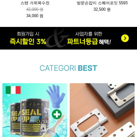
스텐 거위목수전
방문손잡이 스퀘어포잇 5593
42,000 원
32,500 원
34,000 원