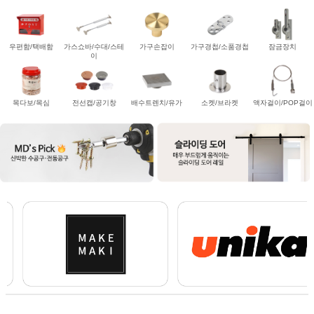
우편함/택배함
가스쇼바/수대/스테
가구손잡이
가구경첩/소품경첩
잠금장치
이
목다보/목심
전선캡/공기창
배수트렌치/유가
소켓/브라켓
액자걸이/POP걸이