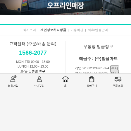
회사소개
|
개인정보처리방침
|
이용약관
|
제휴/입점안내
고객센터 (주문/배송 문의)
무통장 입금정보
1566-2077
예금주 : (주)철물마트
MON-FRI 09:00 - 18:00
LUNCH 12:00 - 13:00
기업
복사
223-123239-01-024
토/일/공휴일 휴무
국민
복사
718201-01-205674
농협
복사
301-0168-3882-11
회원가입
마이꾸밈
홈
장바구니
주문조회
회원 1:1 문의
상품 및 사용방법 문의
주문배송
교환반품취소
COMPANY : (주)철물마트 / CEO : 이숙열