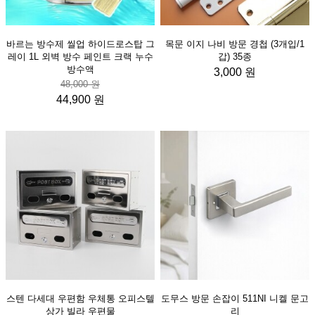
바르는 방수제 씰업 하이드로스탑 그
목문 이지 나비 방문 경첩 (3개입/1
레이 1L 외벽 방수 페인트 크랙 누수
갑) 35종
방수액
3,000 원
48,000 원
44,900 원
스텐 다세대 우편함 우체통 오피스텔
도무스 방문 손잡이 511NI 니켈 문고
상가 빌라 우편물
리