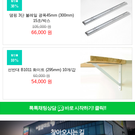
할인률
38%
댐핑 3단 볼레일 광폭45mm (300mm)
15조/박스
105,000 원
66,000 원
할인률
10%
선반대 B1011 화이트 (295mm) 10개/갑
60,000 원
54,000 원
톡톡채팅상담
바로 시작하기! 클릭!!