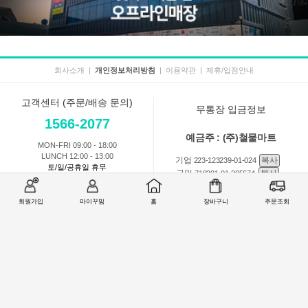
회사소개
|
개인정보처리방침
|
이용약관
|
제휴/입점안내
고객센터 (주문/배송 문의)
무통장 입금정보
1566-2077
예금주 : (주)철물마트
MON-FRI 09:00 - 18:00
LUNCH 12:00 - 13:00
기업
복사
223-123239-01-024
토/일/공휴일 휴무
국민
복사
718201-01-205674
농협
복사
301-0168-3882-11
회원가입
마이꾸밈
홈
장바구니
주문조회
회원 1:1 문의
상품 및 사용방법 문의
주문배송
교환반품취소
COMPANY : (주)철물마트 / CEO : 이숙열