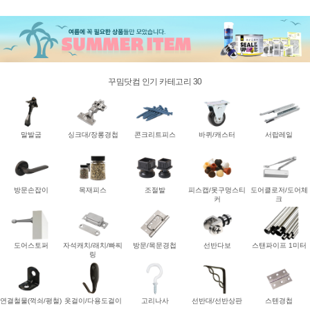
꾸밈닷컴 인기 카테고리 30
말발굽
싱크대/장롱경첩
콘크리트피스
바퀴/캐스터
서랍레일
방문손잡이
목재피스
조절발
피스캡/못구멍스티
도어클로저/도어체
커
크
도어스토퍼
자석캐치/래치/빠찌
방문/목문경첩
선반다보
스탠파이프 1미터
링
연결철물(꺽쇠/평철)
옷걸이/다용도걸이
고리나사
선반대/선반상판
스텐경첩