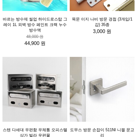
바르는 방수제 씰업 하이드로스탑 그
목문 이지 나비 방문 경첩 (3개입/1
레이 1L 외벽 방수 페인트 크랙 누수
갑) 35종
방수액
3,000 원
48,000 원
44,900 원
스텐 다세대 우편함 우체통 오피스텔
도무스 방문 손잡이 511NI 니켈 문고
상가 빌라 우편물
리