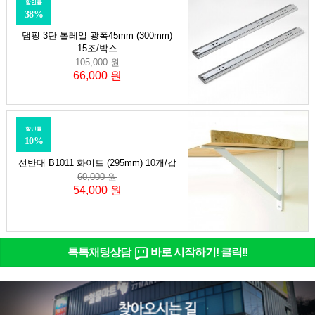
할인률
38%
댐핑 3단 볼레일 광폭45mm (300mm)
15조/박스
105,000 원
66,000 원
할인률
10%
선반대 B1011 화이트 (295mm) 10개/갑
60,000 원
54,000 원
톡톡채팅상담
바로 시작하기! 클릭!!