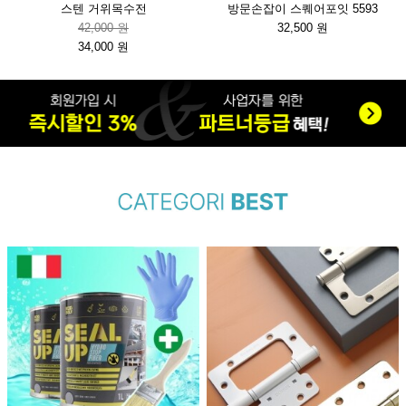
스텐 거위목수전
방문손잡이 스퀘어포잇 5593
42,000 원
32,500 원
34,000 원