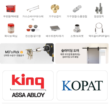
우편함/택배함
가스쇼바/수대/스테
가구손잡이
가구경첩/소품경첩
잠금장치
이
목다보/목심
전선캡/공기창
배수트렌치/유가
소켓/브라켓
액자걸이/POP걸이