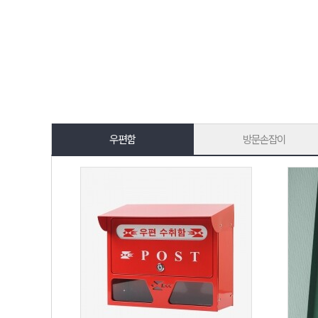
우편함
방문손잡이