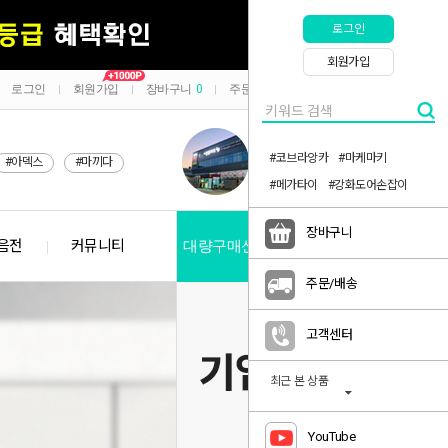
로그인
회원가입
로그인
회원가입
장바구니
0
주문/배송
마이페이지
|
|
|
|
#코브라앙카
#마케마키
#아덱스
#마끼다
#메가타이
#강화도어손잡이
장바구니
음전
커뮤니티
대량구매신청
공지사항
주문/배송
고객센터
최근 본 상품
YouTube