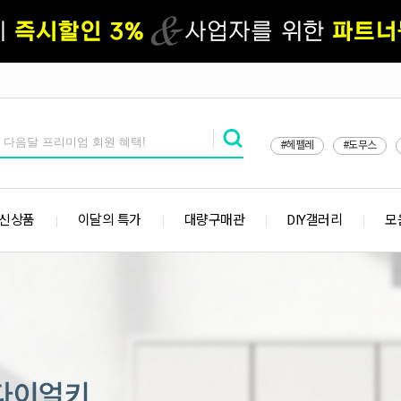
#헤펠레
#도무스
 신상품
이달의 특가
대량구매관
DIY갤러리
모