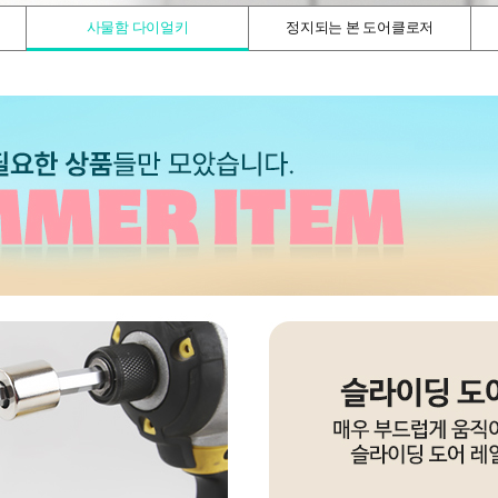
사물함 다이얼키
정지되는 본 도어클로저