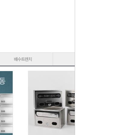
배수트렌치
가구다리