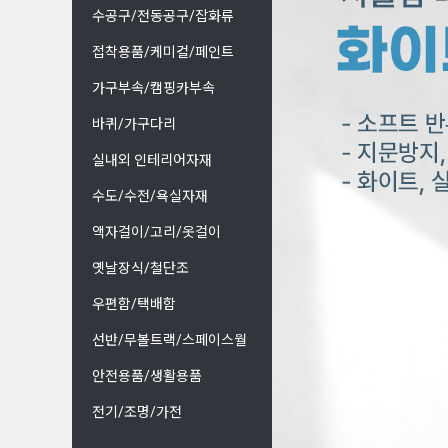
수공구/전동공구/잡화류
접착용품/케미컬/페인트
가구부속/캠핑카부속
바퀴/가구다리
실내외 인테리어자재
수도/수전/욕실자재
액자걸이/고리/옷걸이
옛날장식/철단조
우편함/택배함
선반/무볼트랙/스페이스월
안전용품/생활용품
전기/조명/가전