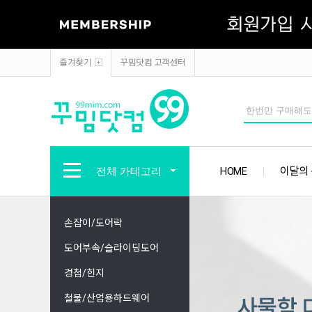
즐겨찾기
꾸밈닷컴 고객센터
전체 카테고리
HOME
이달의
손잡이/도어락
도어부속/슬라이딩도어
경첩/힌지
철물/산업용하드웨어