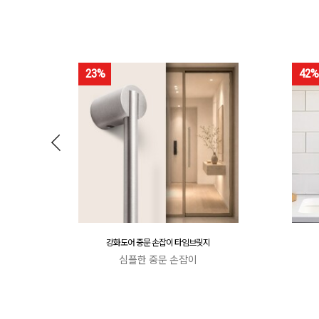
23%
42%
강화도어 중문 손잡이 타임브릿지
심플한 중문 손잡이