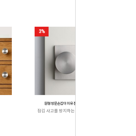
3%
원형 방문손잡이 미유 잠김 사고 방지
잠김 사고를 방지하는 특허 캐치박스