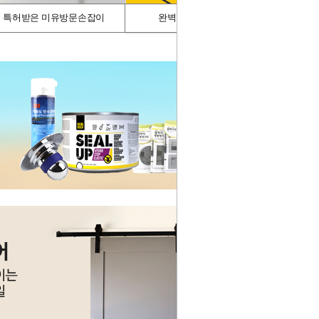
특허받은 미유방문손잡이
완벽차단/싱크가드
스